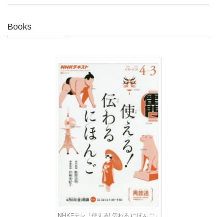
Books
NHKEテレ「使える! 伝わる にほんご」