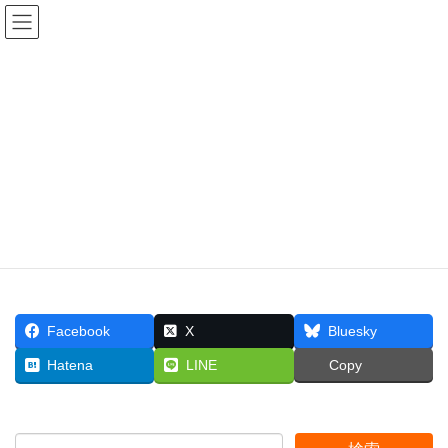
一般社団法人協創型情報
空間研究所
プログラミング教育
HOME
プログラミング教育
幼少期のプログラミング教育
Facebook
X
Bluesky
Hatena
LINE
Copy