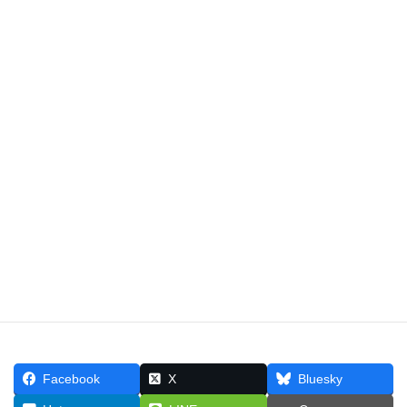
未来をささえる日本語力 (ジャパニー
ズOK!)カナリア書房 2007年
お気軽にお問い合わせください。
メールでのお問い合わせはこちら
お気軽にお問い合わせください。
Facebook
X
Bluesky